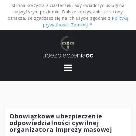
Strona korzysta z ciasteczek, aby świadczyć usługi na
najwyższym poziomie. Dalsze korzystanie ze strony
oznacza, że zgadzasz się na ich użycie zgodnie z
Polityką
×
prywatności
.
Zamknij
Skip
to
content
Obowiązkowe ubezpieczenie
odpowiedzialności cywilnej
organizatora imprezy masowej