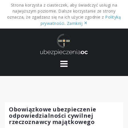
Strona korzysta z ciasteczek, aby świadczyć usługi na
najwyższym poziomie. Dalsze korzystanie ze strony
oznacza, że zgadzasz się na ich użycie zgodnie z
Polityką
×
prywatności
.
Zamknij
Skip
to
content
Obowiązkowe ubezpieczenie
odpowiedzialności cywilnej
rzeczoznawcy majątkowego