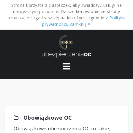
Strona korzysta z ciasteczek, aby świadczyć usługi na
najwyższym poziomie. Dalsze korzystanie ze strony
oznacza, że zgadzasz się na ich użycie zgodnie z
Polityką
×
prywatności
.
Zamknij
Skip
to
content
Obowiązkowe OC
Obowiązkowe ubezpieczenia OC to takie,